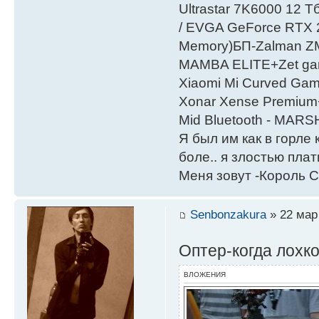
Ultrastar 7K6000 12
/ EVGA GeForce RTX
Мemory)БП-Zalman 
MAMBA ELITE+Zet gami
Xiaomi Mi Curved Gam
Xonar Xense Premium+
Mid Bluetooth - MARS
Я был им как в горле 
боле.. я злостью плати
Меня зовут -Король С
Senbonzakura
» 22 мар 
Оптер-когда лохк
ВЛОЖЕНИЯ