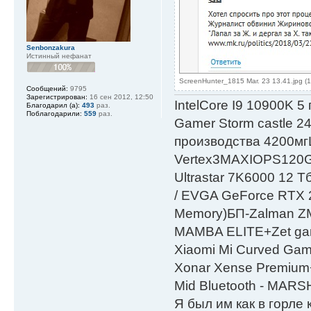
Senbonzakura
Истинный нефанат
ScreenHunter_1815 Mar. 23 13.41.jpg (
Сообщений:
9795
Зарегистрирован:
16 сен 2012, 12:50
IntelСore I9 10900K 5
Благодарил (а):
493
раз.
Поблагодарили:
559
раз.
Gamer Storm castle 2
производства 4200мг
Vertex3MAXIOPS120
Ultrastar 7K6000 12
/ EVGA GeForce RTX
Мemory)БП-Zalman 
MAMBA ELITE+Zet gami
Xiaomi Mi Curved Gam
Xonar Xense Premium+
Mid Bluetooth - MARS
Я был им как в горле 