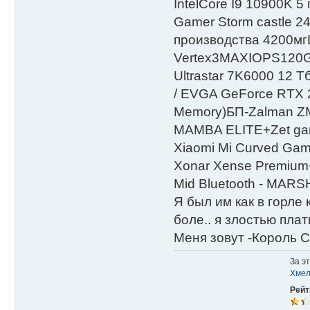
IntelСore I9 10900K 5
Gamer Storm castle 2
производства 4200мг
Vertex3MAXIOPS120
Ultrastar 7K6000 12
/ EVGA GeForce RTX
Мemory)БП-Zalman 
MAMBA ELITE+Zet gami
Xiaomi Mi Curved Gam
Xonar Xense Premium+
Mid Bluetooth - MARS
Я был им как в горле 
боле.. я злостью плати
Меня зовут -Король С
За э
Хме
Рейт