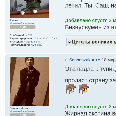
лечил. Ты, Саш, 
Добавлено спустя 2 м
Хмеля
Истинный нефанат
Бизнусвумен из не
Сообщений:
4038
Зарегистрирован:
12 сен 2012, 16:41
Цитаты великих 
Благодарил (а):
614
раз.
Поблагодарили:
625
раз.
Senbonzakura
» 18 мар 
Эта падла .. тупи
продаст страну за
Добавлено спустя 2 м
Senbonzakura
Истинный нефанат
Жирная скотина вс