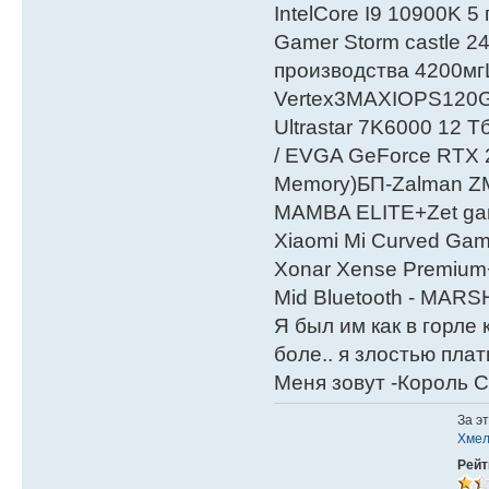
IntelСore I9 10900K 5
Gamer Storm castle 2
производства 4200мг
Vertex3MAXIOPS120
Ultrastar 7K6000 12
/ EVGA GeForce RTX
Мemory)БП-Zalman 
MAMBA ELITE+Zet gami
Xiaomi Mi Curved Gam
Xonar Xense Premium+
Mid Bluetooth - MARS
Я был им как в горле 
боле.. я злостью плати
Меня зовут -Король С
За э
Хме
Рейт