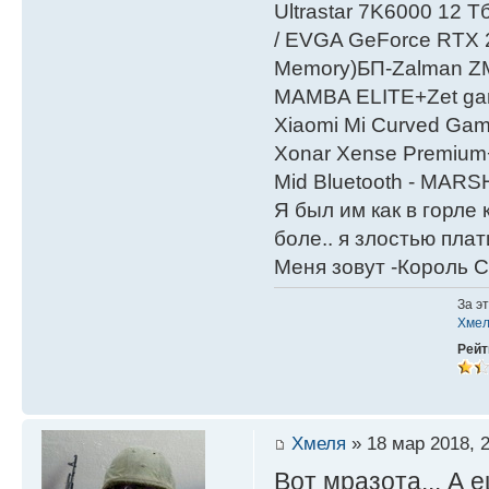
Ultrastar 7K6000 12
/ EVGA GeForce RTX
Мemory)БП-Zalman 
MAMBA ELITE+Zet gami
Xiaomi Mi Curved Gam
Xonar Xense Premium+
Mid Bluetooth - MARS
Я был им как в горле 
боле.. я злостью плати
Меня зовут -Король С
За э
Хме
Рейт
Хмеля
» 18 мар 2018, 
Вот мразота... А 