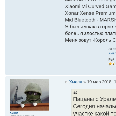
Xiaomi Mi Curved Gam
Xonar Xense Premium+
Mid Bluetooth - MARS
Я был им как в горле 
боле.. я злостью плати
Меня зовут -Король С
За э
Хме
Рейт
Хмеля
» 19 мар 2018, 
Пацаны с Урал
Сегодня началь
участке какой-то
Хмеля
Истинный нефанат