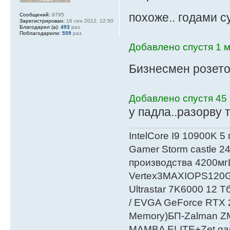
похоже.. годами с
Сообщений:
9795
Зарегистрирован:
16 сен 2012, 12:50
Благодарил (а):
493
раз.
Поблагодарили:
559
раз.
Добавлено спустя 1 м
Бизнесмен розет
Добавлено спустя 45 
у падла..разорву 
IntelСore I9 10900K 5
Gamer Storm castle 2
производства 4200мг
Vertex3MAXIOPS120
Ultrastar 7K6000 12
/ EVGA GeForce RTX
Мemory)БП-Zalman 
MAMBA ELITE+Zet gami