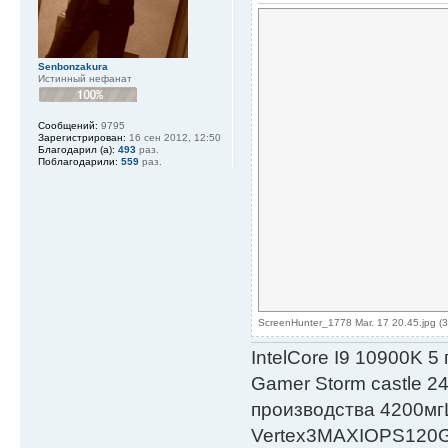
Senbonzakura
Истинный нефанат
Сообщений:
9795
Зарегистрирован:
16 сен 2012, 12:50
Благодарил (а):
493
раз.
Поблагодарили:
559
раз.
ScreenHunter_1778 Mar. 17 20.45.jpg (
IntelСore I9 10900K 5
Gamer Storm castle 2
производства 4200мг
Vertex3MAXIOPS120