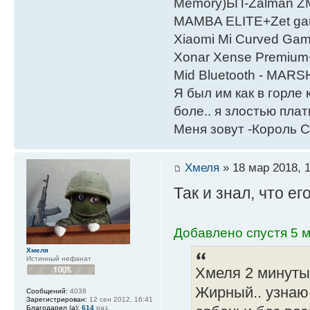
Мemory)БП-Zalman 
MAMBA ELITE+Zet gami
Xiaomi Mi Curved Gam
Xonar Xense Premium+
Mid Bluetooth - MARS
Я был им как в горле 
боле.. я злостью плати
Меня зовут -Король С
Хмеля
» 18 мар 2018, 
Так и знал, что е
Добавлено спустя 5 м
Хмеля
Истинный нефанат
Хмеля 2 минуты
Жирный.. узнаю,
Сообщений:
4038
Зарегистрирован:
12 сен 2012, 16:41
Благодарил (а):
614
раз.