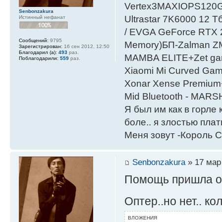
Vertex3MAXIOPS120
Senbonzakura
Ultrastar 7K6000 12
Истинный нефанат
/ EVGA GeForce RTX
Сообщений:
9795
Мemory)БП-Zalman 
Зарегистрирован:
16 сен 2012, 12:50
Благодарил (а):
493
раз.
MAMBA ELITE+Zet gami
Поблагодарили:
559
раз.
Xiaomi Mi Curved Gam
Xonar Xense Premium+
Mid Bluetooth - MARS
Я был им как в горле 
боле.. я злостью плати
Меня зовут -Король С
Senbonzakura
» 17 мар 
Помощь пришла от
Оптер..но нет.. к
ВЛОЖЕНИЯ