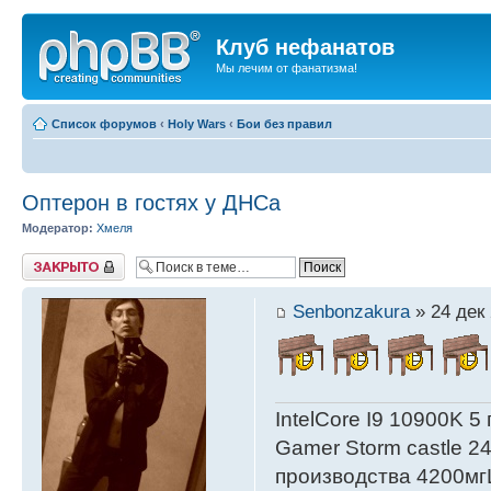
Клуб нефанатов
Мы лечим от фанатизма!
Список форумов
‹
Holy Wars
‹
Бои без правил
Оптерон в гостях у ДНСа
Модератор:
Хмеля
Тема закрыта
Senbonzakura
» 24 дек 
IntelСore I9 10900K 5
Gamer Storm castle 2
производства 4200мг