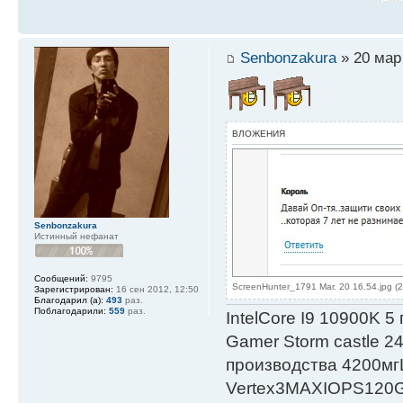
Senbonzakura
» 20 мар 
ВЛОЖЕНИЯ
Senbonzakura
Истинный нефанат
Сообщений:
9795
ScreenHunter_1791 Mar. 20 16.54.jpg (
Зарегистрирован:
16 сен 2012, 12:50
Благодарил (а):
493
раз.
Поблагодарили:
559
раз.
IntelСore I9 10900K 5
Gamer Storm castle 2
производства 4200мг
Vertex3MAXIOPS120