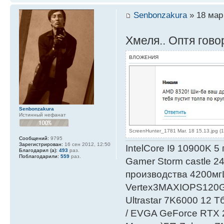
Senbonzakura
» 18 мар 
Хмеля.. Оптя гов
ВЛОЖЕНИЯ
Senbonzakura
Истинный нефанат
ScreenHunter_1781 Mar. 18 15.13.jpg (
Сообщений:
9795
Зарегистрирован:
16 сен 2012, 12:50
IntelСore I9 10900K 5
Благодарил (а):
493
раз.
Поблагодарили:
559
раз.
Gamer Storm castle 2
производства 4200мг
Vertex3MAXIOPS120
Ultrastar 7K6000 12
/ EVGA GeForce RTX