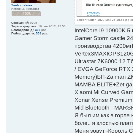
Senbonzakura
Истинный нефанат
ScreenHunter_1820 Mar. 25 18.54.jpg (
Сообщений:
9795
Зарегистрирован:
16 сен 2012, 12:50
IntelСore I9 10900K 5
Благодарил (а):
493
раз.
Поблагодарили:
559
раз.
Gamer Storm castle 2
производства 4200мг
Vertex3MAXIOPS120
Ultrastar 7K6000 12
/ EVGA GeForce RTX
Мemory)БП-Zalman 
MAMBA ELITE+Zet gami
Xiaomi Mi Curved Gam
Xonar Xense Premium+
Mid Bluetooth - MARS
Я был им как в горле 
боле.. я злостью плати
Меня зовут -Король С