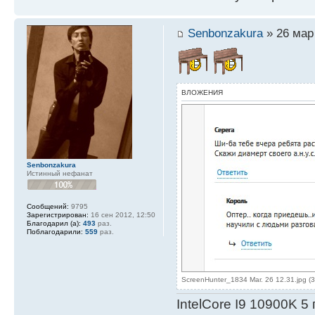
Senbonzakura
» 26 мар 
ВЛОЖЕНИЯ
Senbonzakura
Истинный нефанат
Сообщений:
9795
Зарегистрирован:
16 сен 2012, 12:50
Благодарил (а):
493
раз.
Поблагодарили:
559
раз.
ScreenHunter_1834 Mar. 26 12.31.jpg (
IntelСore I9 10900K 5