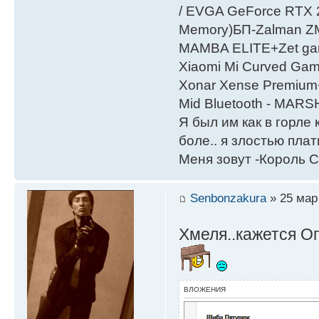
/ EVGA GeForce RTX
Мemory)БП-Zalman 
MAMBA ELITE+Zet gami
Xiaomi Mi Curved Gam
Xonar Xense Premium+
Mid Bluetooth - MARS
Я был им как в горле 
боле.. я злостью плати
Меня зовут -Король С
Senbonzakura
» 25 мар 
Хмеля..кажется Оп
ВЛОЖЕНИЯ