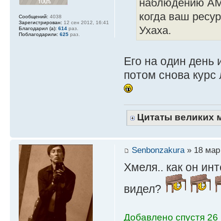
наблюдению АМД
когда ваш ресу
Сообщений:
4038
Зарегистрирован:
12 сен 2012, 16:41
Ухаха.
Благодарил (а):
614
раз.
Поблагодарили:
625
раз.
Его на один день 
потом снова курс
Цитаты великих 
Senbonzakura
» 18 мар 
Хмеля.. как он ин
видел?
Добавлено спустя 26 