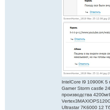
ScreenHunter_1819 Mar. 25 12.08.jpg (
ScreenHunter_1818 Mar. 25 11.44.jpg (
IntelСore I9 10900K 5
Gamer Storm castle 2
производства 4200мг
Vertex3MAXIOPS120
Ultrastar 7K6000 12