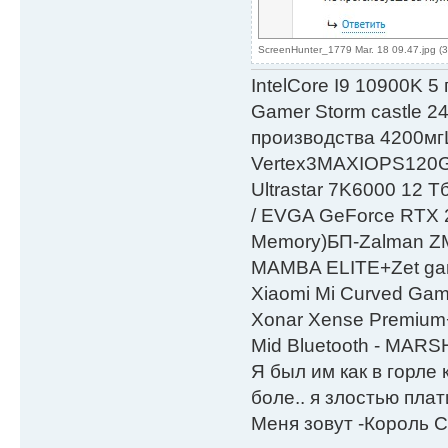
ScreenHunter_1779 Mar. 18 09.47.jpg (
IntelСore I9 10900K 5
Gamer Storm castle 2
производства 4200мг
Vertex3MAXIOPS120
Ultrastar 7K6000 12
/ EVGA GeForce RTX
Мemory)БП-Zalman 
MAMBA ELITE+Zet gami
Xiaomi Mi Curved Gam
Xonar Xense Premium+
Mid Bluetooth - MARS
Я был им как в горле 
боле.. я злостью плати
Меня зовут -Король С