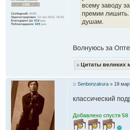
всему заводу за
премии лишить. 
Сообщений:
4038
Зарегистрирован:
12 сен 2012, 16:41
душам.
Благодарил (а):
614
раз.
Поблагодарили:
625
раз.
Волнуюсь за Опт
Цитаты великих 
Senbonzakura
» 19 мар 
классический по
Добавлено спустя 58 