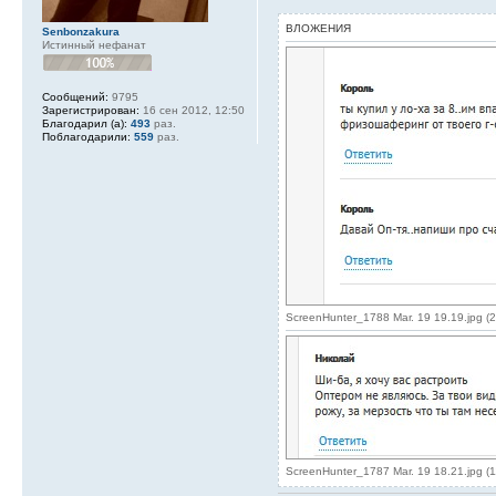
ВЛОЖЕНИЯ
Senbonzakura
Истинный нефанат
Сообщений:
9795
Зарегистрирован:
16 сен 2012, 12:50
Благодарил (а):
493
раз.
Поблагодарили:
559
раз.
ScreenHunter_1788 Mar. 19 19.19.jpg (
ScreenHunter_1787 Mar. 19 18.21.jpg (