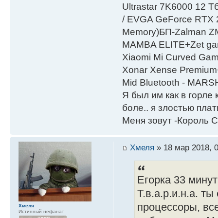
Ultrastar 7K6000 12
/ EVGA GeForce RTX
Мemory)БП-Zalman 
MAMBA ELITE+Zet gami
Xiaomi Mi Curved Gam
Xonar Xense Premium+
Mid Bluetooth - MARS
Я был им как в горле 
боле.. я злостью плати
Меня зовут -Король С
Хмеля
» 18 мар 2018, 
Егорка 33 мину
Т.в.а.р.и.н.а. 
процессоры, вс
Хмеля
Истинный нефанат