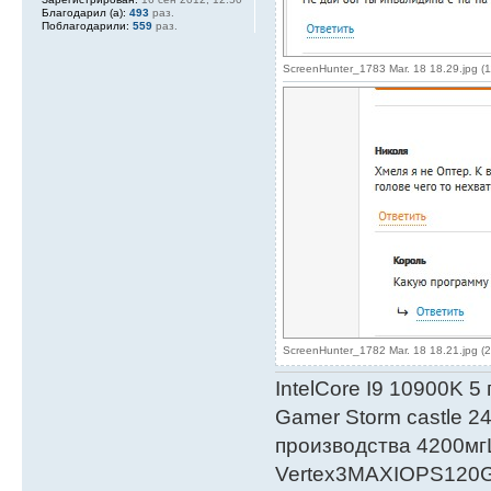
Благодарил (а):
493
раз.
Поблагодарили:
559
раз.
ScreenHunter_1783 Mar. 18 18.29.jpg (
ScreenHunter_1782 Mar. 18 18.21.jpg (
IntelСore I9 10900K 5
Gamer Storm castle 2
производства 4200мг
Vertex3MAXIOPS120