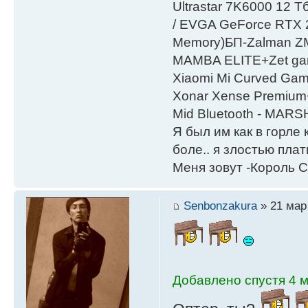
Ultrastar 7K6000 12
/ EVGA GeForce RTX
Мemory)БП-Zalman 
MAMBA ELITE+Zet gami
Xiaomi Mi Curved Gam
Xonar Xense Premium+
Mid Bluetooth - MARS
Я был им как в горле 
боле.. я злостью плати
Меня зовут -Король С
Senbonzakura
» 21 мар 
Добавлено спустя 4 м